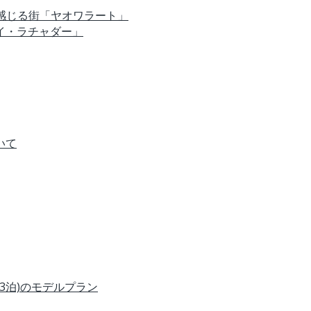
を感じる街「ヤオワラート」
イ・ラチャダー」
いて
3泊)のモデルプラン