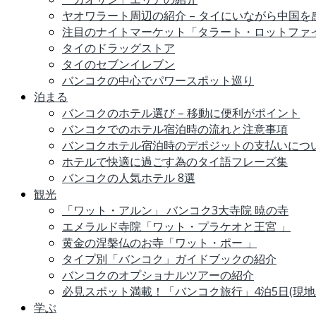
ヤオワラート周辺の紹介 – タイにいながら中国
注目のナイトマーケット「タラート・ロットファ
タイのドラッグストア
タイのセブンイレブン
バンコクの中心でパワースポット巡り
泊まる
バンコクのホテル選び – 移動に便利がポイント
バンコクでのホテル宿泊時の流れと注意事項
バンコクホテル宿泊時のデポジットの支払いにつ
ホテルで快適に過ごす為のタイ語フレーズ集
バンコクの人気ホテル 8選
観光
「ワット・アルン」 バンコク3大寺院 暁の寺
エメラルド寺院「ワット・プラケオと王宮 」
黄金の涅槃仏のお寺「ワット・ポー 」
タイプ別「バンコク」ガイドブックの紹介
バンコクのオプショナルツアーの紹介
必見スポット満載！「バンコク旅行」4泊5日(現地
学ぶ