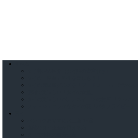
食べる
タイ料理の紹介（タイ語の音声付き）
タイの「屋台」料理を楽しもう！
タイの庶民派グルメを「フードコート」で食べ尽
便利で美味しい「タイの食堂」
タイの美味しいバナナスイーツのお店 「クルアイ
フォトジェニックなタイの花「バタフライピー」
買う
バンコクおすすめお土産 15選
素敵なタイ土産が買える店
タイで本気の自分土産