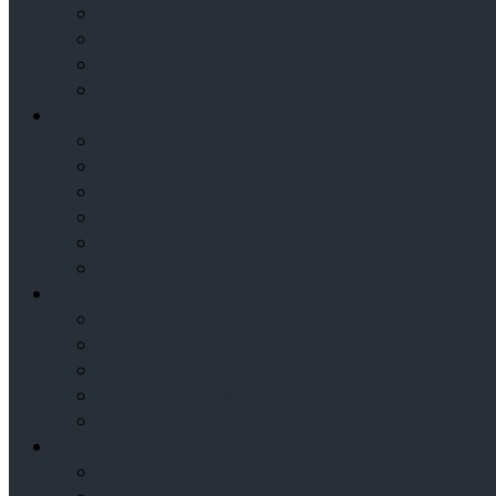
バンコクの市場は雑貨の宝庫
コンビニで買えるタイ土産
お土産物が揃うタイの高級スーパー「グルメマー
お土産の購入に最適！タイ最大の免税店「キング
街歩き
「カオサン」エリアの紹介
ヤオワラート周辺の紹介 – タイにいながら中国
注目のナイトマーケット「タラート・ロットファ
タイのドラッグストア
タイのセブンイレブン
バンコクの中心でパワースポット巡り
泊まる
バンコクのホテル選び – 移動に便利がポイント
バンコクでのホテル宿泊時の流れと注意事項
バンコクホテル宿泊時のデポジットの支払いにつ
ホテルで快適に過ごす為のタイ語フレーズ集
バンコクの人気ホテル 8選
観光
「ワット・アルン」 バンコク3大寺院 暁の寺