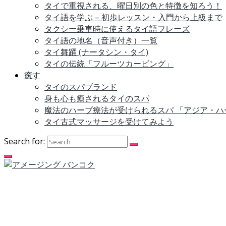
タイで重視される、曜日別の色と特徴を知ろう！
タイ語を学ぶ – 初歩レッスン・入門から上級まで
タクシー乗車時に使えるタイ語フレーズ
タイ語の地名（音声付き）一覧
タイ舞踊 (ナータシン・タイ)
タイの伝統「フルーツカービング」
癒す
タイのスパブランド
身も心も癒されるタイのスパ
魔法のハーブ療法が受けられるスパ 「アジア・
タイ古式マッサージを受けてみよう
Search for: