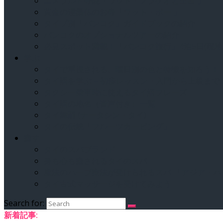
エメラルド寺院「ワット・プラケオと王宮 」
黄金の涅槃仏のお寺「ワット・ポー 」
タイプ別「バンコク」ガイドブックの紹介
バンコクのオプショナルツアーの紹介
必見スポット満載！「バンコク旅行」4泊5日(現地
学ぶ
タイで重視される、曜日別の色と特徴を知ろう！
タイ語を学ぶ – 初歩レッスン・入門から上級まで
タクシー乗車時に使えるタイ語フレーズ
タイ語の地名（音声付き）一覧
タイ舞踊 (ナータシン・タイ)
タイの伝統「フルーツカービング」
癒す
タイのスパブランド
身も心も癒されるタイのスパ
魔法のハーブ療法が受けられるスパ 「アジア・
タイ古式マッサージを受けてみよう
Search for:
新着記事: