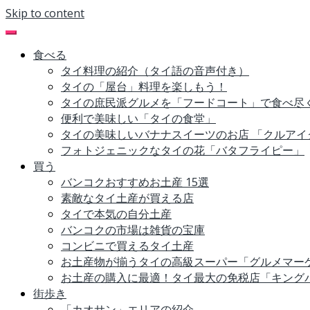
Skip to content
食べる
タイ料理の紹介（タイ語の音声付き）
タイの「屋台」料理を楽しもう！
タイの庶民派グルメを「フードコート」で食べ尽
便利で美味しい「タイの食堂」
タイの美味しいバナナスイーツのお店 「クルアイ
フォトジェニックなタイの花「バタフライピー」
買う
バンコクおすすめお土産 15選
素敵なタイ土産が買える店
タイで本気の自分土産
バンコクの市場は雑貨の宝庫
コンビニで買えるタイ土産
お土産物が揃うタイの高級スーパー「グルメマー
お土産の購入に最適！タイ最大の免税店「キング
街歩き
「カオサン」エリアの紹介