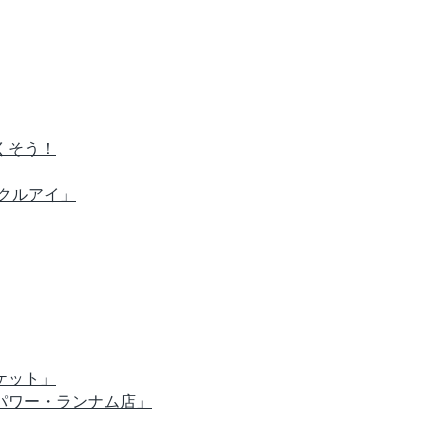
くそう！
クルアイ」
ケット」
パワー・ランナム店」