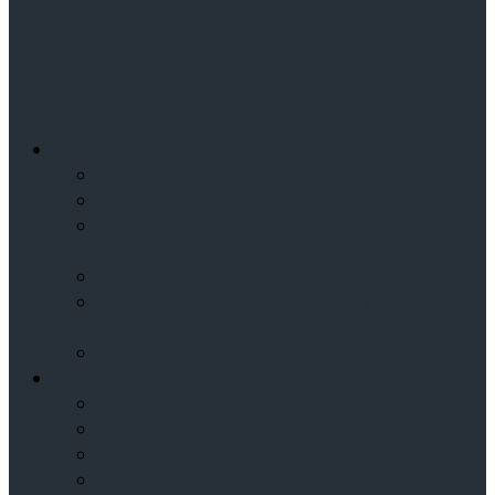
食べる
タイ料理の紹介（タイ語の音声付き）
タイの「屋台」料理を楽しもう！
タイの庶民派グルメを「フードコート」で食べ尽
くそう！
便利で美味しい「タイの食堂」
タイの美味しいバナナスイーツのお店 「クルア
イクルアイ」
フォトジェニックなタイの花「バタフライピー」
買う
バンコクおすすめお土産 15選
素敵なタイ土産が買える店
タイで本気の自分土産
バンコクの市場は雑貨の宝庫