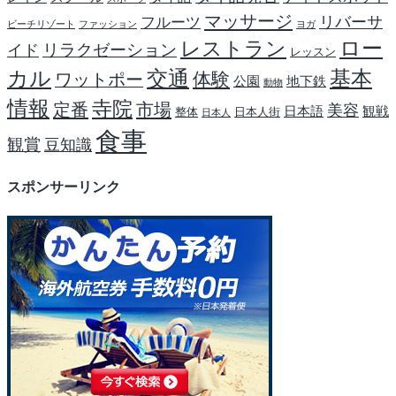
マッサージ
リバーサ
フルーツ
ビーチリゾート
ファッション
ヨガ
レストラン
ロー
リラクゼーション
イド
レッスン
基本
カル
交通
体験
ワットポー
公園
地下鉄
動物
情報
寺院
定番
市場
美容
日本語
観戦
整体
日本人街
日本人
食事
観賞
豆知識
スポンサーリンク