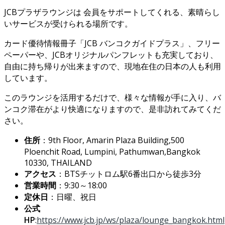
JCBプラザラウンジは 会員をサポートしてくれる、素晴らし
いサービスが受けられる場所です。
カード優待情報冊子「JCB バンコクガイドプラス」、フリー
ペーパーや、JCBオリジナルパンフレットも充実しており、
自由に持ち帰りが出来ますので、現地在住の日本の人も利用
しています。
このラウンジを活用するだけで、様々な情報が手に入り、バ
ンコク滞在がより快適になりますので、是非訪れてみてくだ
さい。
住所
：9th Floor, Amarin Plaza Building,500
Ploenchit Road, Lumpini, Pathumwan,Bangkok
10330, THAILAND
アクセス
：BTSチットロム駅6番出口から徒歩3分
営業時間
：9:30～18:00
定休日
：日曜、祝日
公式
HP
:
https://www.jcb.jp/ws/plaza/lounge_bangkok.html