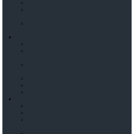
コンビニで買えるタイ土産
お土産物が揃うタイの高級スーパー「グルメマー
ケット」
お土産の購入に最適！タイ最大の免税店「キング
パワー・ランナム店」
街歩き
「カオサン」エリアの紹介
ヤオワラート周辺の紹介 – タイにいながら中国
を感じる街「ヤオワラート」
注目のナイトマーケット「タラート・ロットファ
イ・ラチャダー」
タイのドラッグストア
タイのセブンイレブン
バンコクの中心でパワースポット巡り
泊まる
バンコクのホテル選び – 移動に便利がポイント
バンコクでのホテル宿泊時の流れと注意事項
バンコクホテル宿泊時のデポジットの支払いにつ
いて
ホテルで快適に過ごす為のタイ語フレーズ集