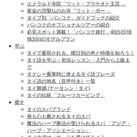
エメラルド寺院「ワット・プラケオと王宮 」
黄金の涅槃仏のお寺「ワット・ポー 」
タイプ別「バンコク」ガイドブックの紹介
バンコクのオプショナルツアーの紹介
必見スポット満載！「バンコク旅行」4泊5日(現
地3泊)のモデルプラン
学ぶ
タイで重視される、曜日別の色と特徴を知ろう！
タイ語を学ぶ – 初歩レッスン・入門から上級ま
で
タクシー乗車時に使えるタイ語フレーズ
タイ語の地名（音声付き）一覧
タイ舞踊 (ナータシン・タイ)
タイの伝統「フルーツカービング」
癒す
タイのスパブランド
身も心も癒されるタイのスパ
魔法のハーブ療法が受けられるスパ 「アジア・
ハーブ・アソシエーション」