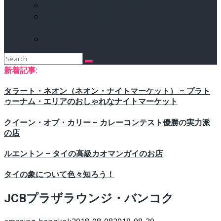
身も心も癒されるタイのスパ
魔法のハーブ療法が受けられるスパ 「アジア・
ハーブ・アソシエーション」
タイ古式マッサージを受けてみよう
Search
for:
新着記事:
タラート・ネオン（ネオン・ナイトマーケット） – プラト
ゥーナム・エリアのおしゃれなナイトマーケット
クイーン・オブ・カリー – カレーコンテスト優勝の実力派
の店
ルエントン – タイの高級カオマンガイのお店
タイの象について色々知ろう！
JCBプラザラウンジ・バンコク