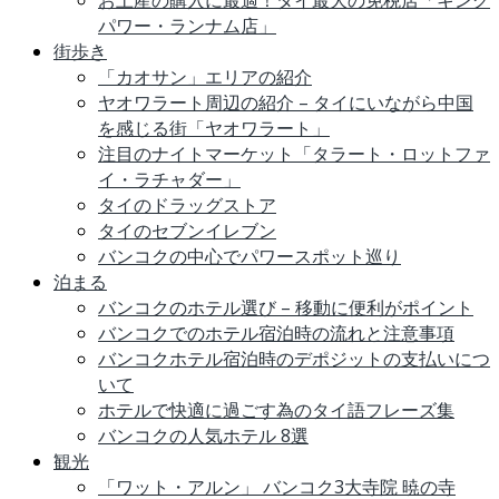
お土産の購入に最適！タイ最大の免税店「キング
パワー・ランナム店」
街歩き
「カオサン」エリアの紹介
ヤオワラート周辺の紹介 – タイにいながら中国
を感じる街「ヤオワラート」
注目のナイトマーケット「タラート・ロットファ
イ・ラチャダー」
タイのドラッグストア
タイのセブンイレブン
バンコクの中心でパワースポット巡り
泊まる
バンコクのホテル選び – 移動に便利がポイント
バンコクでのホテル宿泊時の流れと注意事項
バンコクホテル宿泊時のデポジットの支払いにつ
いて
ホテルで快適に過ごす為のタイ語フレーズ集
バンコクの人気ホテル 8選
観光
「ワット・アルン」 バンコク3大寺院 暁の寺