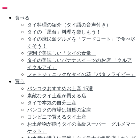
Skip
to
食べる
content
タイ料理の紹介（タイ語の音声付き）
タイの「屋台」料理を楽しもう！
タイの庶民派グルメを「フードコート」で食べ尽
くそう！
便利で美味しい「タイの食堂」
タイの美味しいバナナスイーツのお店 「クルア
イクルアイ」
フォトジェニックなタイの花「バタフライピー」
買う
バンコクおすすめお土産 15選
素敵なタイ土産が買える店
タイで本気の自分土産
バンコクの市場は雑貨の宝庫
コンビニで買えるタイ土産
お土産物が揃うタイの高級スーパー「グルメマー
ケット」