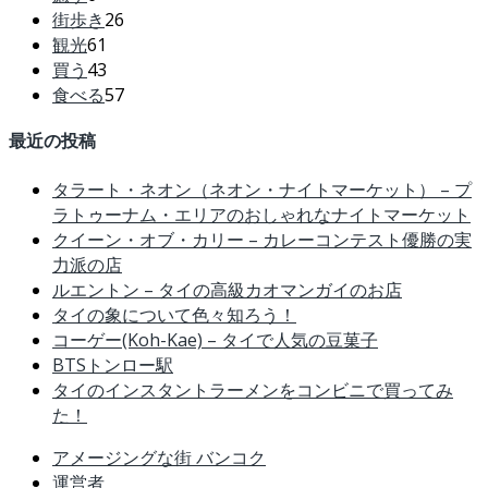
街歩き
26
観光
61
買う
43
食べる
57
最近の投稿
タラート・ネオン（ネオン・ナイトマーケット） – プ
ラトゥーナム・エリアのおしゃれなナイトマーケット
クイーン・オブ・カリー – カレーコンテスト優勝の実
力派の店
ルエントン – タイの高級カオマンガイのお店
タイの象について色々知ろう！
コーゲー(Koh-Kae) – タイで人気の豆菓子
BTSトンロー駅
タイのインスタントラーメンをコンビニで買ってみ
た！
アメージングな街 バンコク
運営者