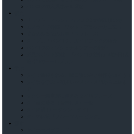
バンコクの人気ホテル 8選
観光
「ワット・アルン」 バンコク3大寺院 暁の寺
エメラルド寺院「ワット・プラケオと王宮 」
黄金の涅槃仏のお寺「ワット・ポー 」
タイプ別「バンコク」ガイドブックの紹介
バンコクのオプショナルツアーの紹介
必見スポット満載！「バンコク旅行」4泊5日(現
地3泊)のモデルプラン
学ぶ
タイで重視される、曜日別の色と特徴を知ろう！
タイ語を学ぶ – 初歩レッスン・入門から上級ま
で
タクシー乗車時に使えるタイ語フレーズ
タイ語の地名（音声付き）一覧
タイ舞踊 (ナータシン・タイ)
タイの伝統「フルーツカービング」
癒す
タイのスパブランド