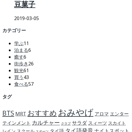
豆菓子
2019-03-05
カテゴリー
学ぶ
11
泊まる
6
癒す
6
街歩き
26
観光
61
買う
43
食べる
57
タグ
おみやげ
おすすめ
BTS
MRT
アロマ
エンター
カルチャー
サラダ
テインメント
スィーツ
スカイト
クラブ
タイ語発音
ナイトスポット
タイ語
レイン
スクール
スポーツ