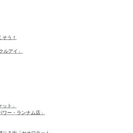
くそう！
クルアイ」
ケット」
パワー・ランナム店」