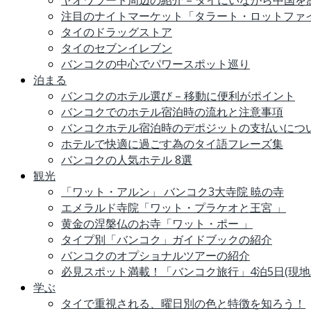
ヤオワラート周辺の紹介 – タイにいながら中国
注目のナイトマーケット「タラート・ロットファ
タイのドラッグストア
タイのセブンイレブン
バンコクの中心でパワースポット巡り
泊まる
バンコクのホテル選び – 移動に便利がポイント
バンコクでのホテル宿泊時の流れと注意事項
バンコクホテル宿泊時のデポジットの支払いにつ
ホテルで快適に過ごす為のタイ語フレーズ集
バンコクの人気ホテル 8選
観光
「ワット・アルン」 バンコク3大寺院 暁の寺
エメラルド寺院「ワット・プラケオと王宮 」
黄金の涅槃仏のお寺「ワット・ポー 」
タイプ別「バンコク」ガイドブックの紹介
バンコクのオプショナルツアーの紹介
必見スポット満載！「バンコク旅行」4泊5日(現地
学ぶ
タイで重視される、曜日別の色と特徴を知ろう！