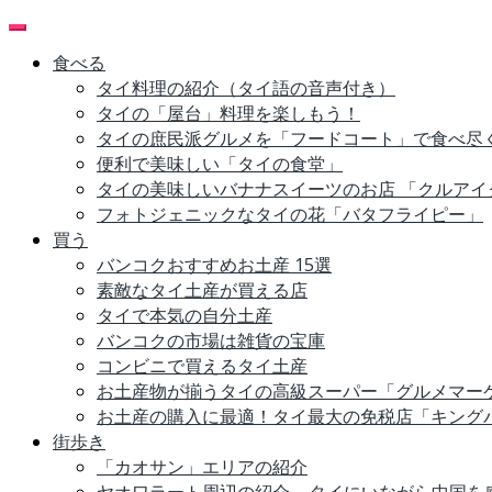
Skip
to
食べる
content
タイ料理の紹介（タイ語の音声付き）
タイの「屋台」料理を楽しもう！
タイの庶民派グルメを「フードコート」で食べ尽
便利で美味しい「タイの食堂」
タイの美味しいバナナスイーツのお店 「クルアイ
フォトジェニックなタイの花「バタフライピー」
買う
バンコクおすすめお土産 15選
素敵なタイ土産が買える店
タイで本気の自分土産
バンコクの市場は雑貨の宝庫
コンビニで買えるタイ土産
お土産物が揃うタイの高級スーパー「グルメマー
お土産の購入に最適！タイ最大の免税店「キング
街歩き
「カオサン」エリアの紹介