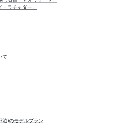
を感じる街「ヤオワラート」
イ・ラチャダー」
いて
3泊)のモデルプラン