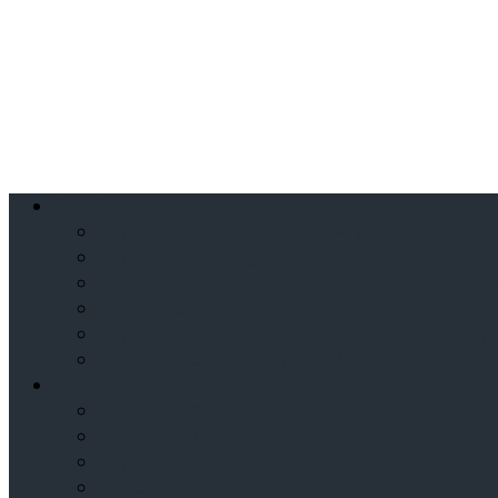
食べる
タイ料理の紹介（タイ語の音声付き）
タイの「屋台」料理を楽しもう！
タイの庶民派グルメを「フードコート」で食べ尽
便利で美味しい「タイの食堂」
タイの美味しいバナナスイーツのお店 「クルアイ
フォトジェニックなタイの花「バタフライピー」
買う
バンコクおすすめお土産 15選
素敵なタイ土産が買える店
タイで本気の自分土産
バンコクの市場は雑貨の宝庫