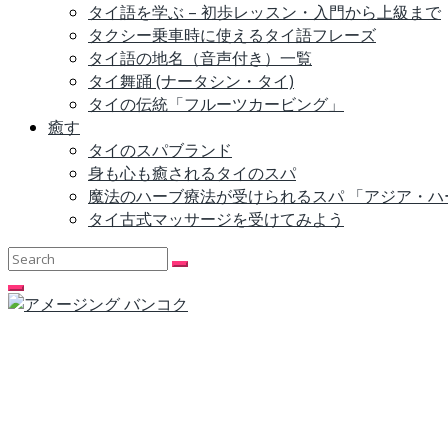
タイ語を学ぶ – 初歩レッスン・入門から上級まで
タクシー乗車時に使えるタイ語フレーズ
タイ語の地名（音声付き）一覧
タイ舞踊 (ナータシン・タイ)
タイの伝統「フルーツカービング」
癒す
タイのスパブランド
身も心も癒されるタイのスパ
魔法のハーブ療法が受けられるスパ 「アジア・
タイ古式マッサージを受けてみよう
Search
for: