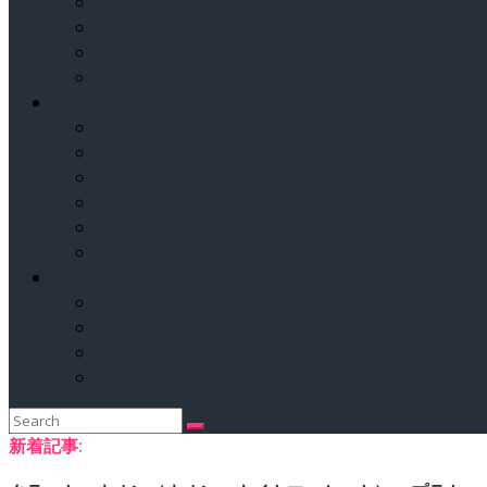
黄金の涅槃仏のお寺「ワット・ポー 」
タイプ別「バンコク」ガイドブックの紹介
バンコクのオプショナルツアーの紹介
必見スポット満載！「バンコク旅行」4泊5日(現地
学ぶ
タイで重視される、曜日別の色と特徴を知ろう！
タイ語を学ぶ – 初歩レッスン・入門から上級まで
タクシー乗車時に使えるタイ語フレーズ
タイ語の地名（音声付き）一覧
タイ舞踊 (ナータシン・タイ)
タイの伝統「フルーツカービング」
癒す
タイのスパブランド
身も心も癒されるタイのスパ
魔法のハーブ療法が受けられるスパ 「アジア・
タイ古式マッサージを受けてみよう
Search
for:
新着記事: