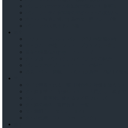
バンコクでのホテル宿泊時の流れと注意事項
バンコクホテル宿泊時のデポジットの支払いにつ
ホテルで快適に過ごす為のタイ語フレーズ集
バンコクの人気ホテル 8選
観光
「ワット・アルン」 バンコク3大寺院 暁の寺
エメラルド寺院「ワット・プラケオと王宮 」
黄金の涅槃仏のお寺「ワット・ポー 」
タイプ別「バンコク」ガイドブックの紹介
バンコクのオプショナルツアーの紹介
必見スポット満載！「バンコク旅行」4泊5日(現地
学ぶ
タイで重視される、曜日別の色と特徴を知ろう！
タイ語を学ぶ – 初歩レッスン・入門から上級まで
タクシー乗車時に使えるタイ語フレーズ
タイ語の地名（音声付き）一覧
タイ舞踊 (ナータシン・タイ)
タイの伝統「フルーツカービング」
癒す