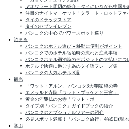
ヤオワラート周辺の紹介 – タイにいながら中国
注目のナイトマーケット「タラート・ロットファ
タイのドラッグストア
タイのセブンイレブン
バンコクの中心でパワースポット巡り
泊まる
バンコクのホテル選び – 移動に便利がポイント
バンコクでのホテル宿泊時の流れと注意事項
バンコクホテル宿泊時のデポジットの支払いにつ
ホテルで快適に過ごす為のタイ語フレーズ集
バンコクの人気ホテル 8選
観光
「ワット・アルン」 バンコク3大寺院 暁の寺
エメラルド寺院「ワット・プラケオと王宮 」
黄金の涅槃仏のお寺「ワット・ポー 」
タイプ別「バンコク」ガイドブックの紹介
バンコクのオプショナルツアーの紹介
必見スポット満載！「バンコク旅行」4泊5日(現地
学ぶ