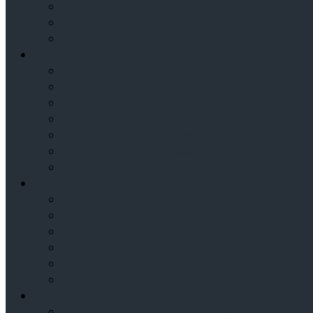
便利で美味しい「タイの食堂」
タイの美味しいバナナスイーツのお店 「クルアイ
フォトジェニックなタイの花「バタフライピー」
買う
バンコクおすすめお土産 15選
素敵なタイ土産が買える店
タイで本気の自分土産
バンコクの市場は雑貨の宝庫
コンビニで買えるタイ土産
お土産物が揃うタイの高級スーパー「グルメマー
お土産の購入に最適！タイ最大の免税店「キング
街歩き
「カオサン」エリアの紹介
ヤオワラート周辺の紹介 – タイにいながら中国
注目のナイトマーケット「タラート・ロットファ
タイのドラッグストア
タイのセブンイレブン
バンコクの中心でパワースポット巡り
泊まる
バンコクのホテル選び – 移動に便利がポイント