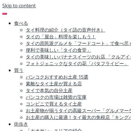
Skip to content
食べる
タイ料理の紹介（タイ語の音声付き）
タイの「屋台」料理を楽しもう！
タイの庶民派グルメを「フードコート」で食べ尽
便利で美味しい「タイの食堂」
タイの美味しいバナナスイーツのお店 「クルアイ
フォトジェニックなタイの花「バタフライピー」
買う
バンコクおすすめお土産 15選
素敵なタイ土産が買える店
タイで本気の自分土産
バンコクの市場は雑貨の宝庫
コンビニで買えるタイ土産
お土産物が揃うタイの高級スーパー「グルメマー
お土産の購入に最適！タイ最大の免税店「キング
街歩き
「カオサン」エリアの紹介