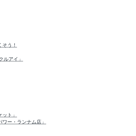
くそう！
クルアイ」
ケット」
パワー・ランナム店」