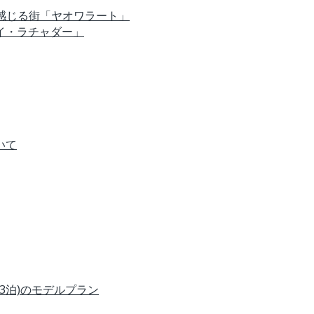
を感じる街「ヤオワラート」
イ・ラチャダー」
いて
3泊)のモデルプラン