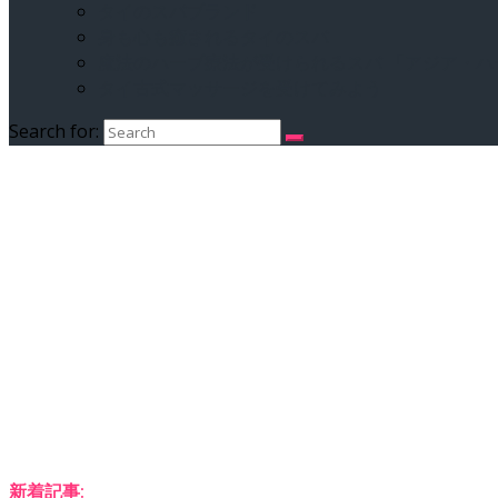
タイのスパブランド
身も心も癒されるタイのスパ
魔法のハーブ療法が受けられるスパ 「アジア・
タイ古式マッサージを受けてみよう
Search for:
新着記事: