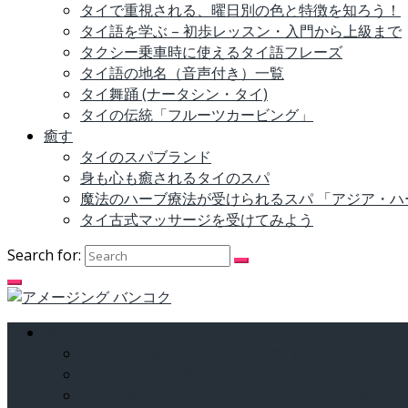
タイで重視される、曜日別の色と特徴を知ろう！
タイ語を学ぶ – 初歩レッスン・入門から上級まで
タクシー乗車時に使えるタイ語フレーズ
タイ語の地名（音声付き）一覧
タイ舞踊 (ナータシン・タイ)
タイの伝統「フルーツカービング」
癒す
タイのスパブランド
身も心も癒されるタイのスパ
魔法のハーブ療法が受けられるスパ 「アジア・
タイ古式マッサージを受けてみよう
Search for:
食べる
タイ料理の紹介（タイ語の音声付き）
タイの「屋台」料理を楽しもう！
タイの庶民派グルメを「フードコート」で食べ尽